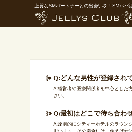
上質なSMパートナーとの出会いを！SMパパ
Q:どんな男性が登録され
A:経営者や医療関係者を中心とし
さい。
Q:最初はどこで待ち合わ
A:原則的にシティーホテルのラウ
思います。その場合には、例えば新